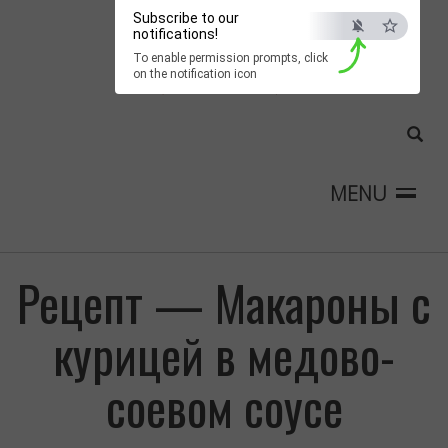
Subscribe to our
notifications!
To enable permission prompts, click
on the notification icon
MENU
Рецепт — Макароны с
курицей в медово-
соевом соусе