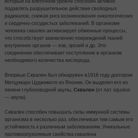
который на кле­точном уровне способен активно
подавлять раз­рушительное действие свободных
радикалов, снижая риск возникновения онкологических
и сердечно-сосудистых заболеваний. В организме
человека сквален активизирует обменные про­цессы,
что способствует заживлению поврежде­ний тканей
внутренних органов — язв, эрозий и др. Это
соединение обеспечивает поступление в организм
необходимого количества кислорода.
Впервые Сквален был обнаружен в1916 году доктором
Митцумаро Цуджимото из Японии. Он выделил его из
печени глубоководной акулы,
Сквален
(от лат. squalus
— акула).
Сквален способен повышать силы иммунной системы
организма в несколько раз, обеспечивая тем самым его
устойчивость к различным заболеваниям. Уникальные
противоопухолевые свойства сквалена