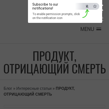
×
Subscribe to our
notifications!
To enable permission prompts, click
on the notification icon
ESC
MENU
ПРОДУКТ,
ОТРИЦАЮЩИЙ СМЕРТЬ
Блог
»
Интересные статьи
»
ПРОДУКТ,
ОТРИЦАЮЩИЙ СМЕРТЬ