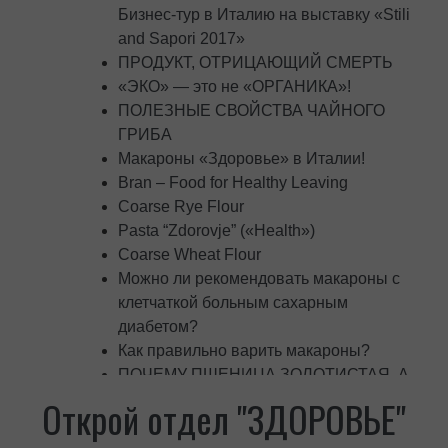
Бизнес-тур в Италию на выставку «Stili
and Sapori 2017»
ПРОДУКТ, ОТРИЦАЮЩИЙ СМЕРТЬ
«ЭКО» — это не «ОРГАНИКА»!
ПОЛЕЗНЫЕ СВОЙСТВА ЧАЙНОГО
ГРИБА
Макароны «Здоровье» в Италии!
Bran – Food for Healthy Leaving
Coarse Rye Flour
Pasta “Zdorovje” («Health»)
Coarse Wheat Flour
Можно ли рекомендовать макароны с
клетчаткой больным сахарным
диабетом?
Как правильно варить макароны?
ПОЧЕМУ ПШЕНИЦА ЗОЛОТИСТАЯ, А
МУКА БЕЛАЯ?
Открой отдел "ЗДОРОВЬЕ"
Что такое макароны «Здоровье»?
Рожь — родная сестра пшеницы, но