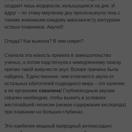
создают лишь водоросли, колышущиеся на дне. И
вдруг – по этому мертвому дну проскользнула тень с
такими знакомыми каждому аквалангисту контурами
острых плавников. Акула!!!
Откуда? Как выжила? В чем секрет?
Сначала эта новость привела в замешательство
ученых, а потом подстегнула к немедленному поиску
причин такой живучести акул. Вскоре причина была
найдена. Единственное, чем отличается акула от
остальных обитателей подводного мира – это наличие
в ее организме
сквалена
! Глубоководным акулам
сквален необходим, чтобы выжить в условиях
жесточайшей гипоксии (низкое содержание кислорода)
при плавании на больших глубинах.
Это наиболее мощ­ный природный антиоксидант,