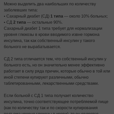
Можно выделить два наибольших по количеству
заболевших типа:
• Сахарный диабет (СД)
1 типа
— около 10% больных;
• СД
2 типа
— остальные 90%.
Сахарный диабет 1 типа требует для нормализации
уровня глюкозы в крови вводимого извне гормона
инсулина, так как собственный инсулин у такого
больного не вырабатывается.
СД 2 типа отличается тем, что собственный инсулин у
больного есть, но он значительно менее эффективно
работает в силу ряда причин, которые обычно в той или
иной степени купируют различными, обычно
таблетированными, лекарственными средствами.
Если больной с СД 1 типа получает количество
инсулина, точно соответствующее потребляемой пище
(как по количеству так и по скорости купирования
подъема уровня глюкозы в крови), то он является