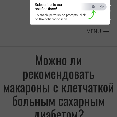
×
Subscribe to our
notifications!
To enable permission prompts, click
on the notification icon
ESC
MENU
Можно ли
рекомендовать
макароны с клетчаткой
больным сахарным
диабетом?