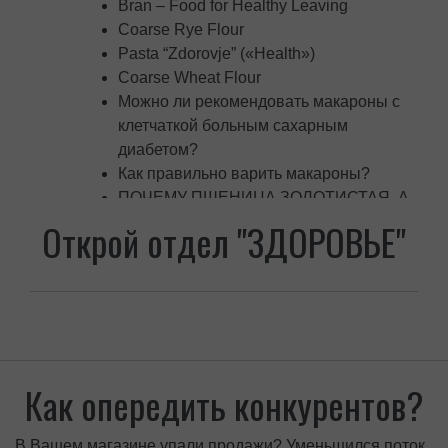
Bran – Food for Healthy Leaving
Coarse Rye Flour
Pasta “Zdorovje” («Health»)
Coarse Wheat Flour
Можно ли рекомендовать макароны с
клетчаткой больным сахарным
диабетом?
Как правильно варить макароны?
ПОЧЕМУ ПШЕНИЦА ЗОЛОТИСТАЯ, А
МУКА БЕЛАЯ?
Открой отдел "ЗДОРОВЬЕ"
Что такое макароны «Здоровье»?
Рожь — родная сестра пшеницы, но
значительно полезней!
Возьми здоровье у природы!
Как опередить конкурентов?
В Вашем магазине упали продажи? Уменьшился поток