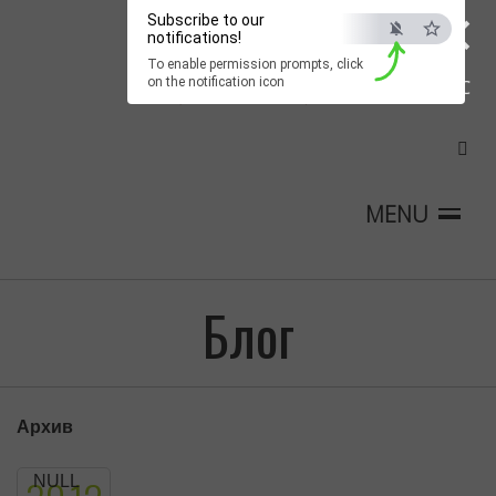
×
Subscribe to our
notifications!
To enable permission prompts, click
on the notification icon
ESC
MENU
Блог
Архив
NULL