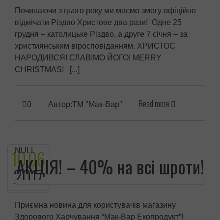
Починаючи з цього року ми маємо змогу офіційно
відмічати Різдво Христове два рази! Одне 25
грудня – католицьке Різдво, а друге 7 січня – за
християнським віросповіданням. ХРИСТОС
НАРОДИВСЯ! СЛАВІМО ЙОГО! MERRY
CHRISTMAS! [...]
Read more
0
Автор:ТМ "Мак-Вар"
10.
06
NULL
АКЦІЯ! – 40% на всі шроти!
2017
Приємна новина для користувачів магазину
Здорового Харчування “Мак-Вар Екопродукт”!