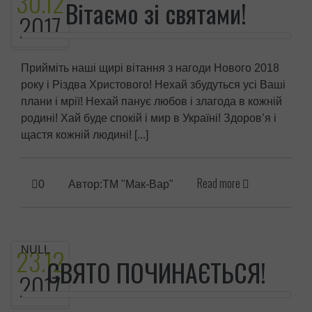
30.
12
Вітаємо зі святами!
2017
Прийміть наші щирі вітання з нагоди Нового 2018
року і Різдва Христового! Нехай збудуться усі Ваші
плани і мрії! Нехай панує любов і злагода в кожній
родині! Хай буде спокій і мир в Україні! Здоров’я і
щастя кожній людині! [...]
Read more
0
Автор:ТМ "Мак-Вар"
23.
12
NULL
СВЯТО ПОЧИНАЄТЬСЯ!
2017