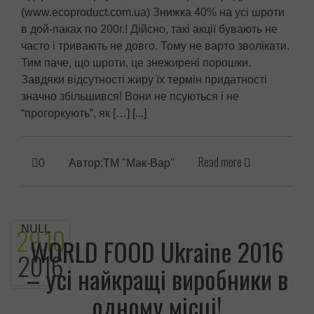
(www.ecoproduct.com.ua) Знижка 40% на усі шроти
в дой-паках по 200г.! Дійсно, такі акції бувають не
часто і тривають не довго. Тому не варто зволікати.
Тим паче, що шроти, це знежирені порошки.
Завдяки відсутності жиру їх термін придатності
значно збільшився! Вони не псуються і не
“прогоркують”, як […] [...]
Read more
0
Автор:ТМ "Мак-Вар"
29.
10
NULL
WORLD FOOD Ukraine 2016
2016
– усі найкращі виробники в
одному місці!