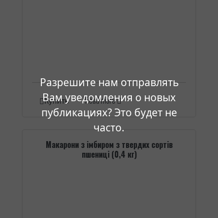
Разрешите нам отправлять
Вам уведомления о новых
Read more
Купить
публикациях? Это будет не
часто.
Макарони з імбиром з твердих сортів
пшениці (0,4 кг)