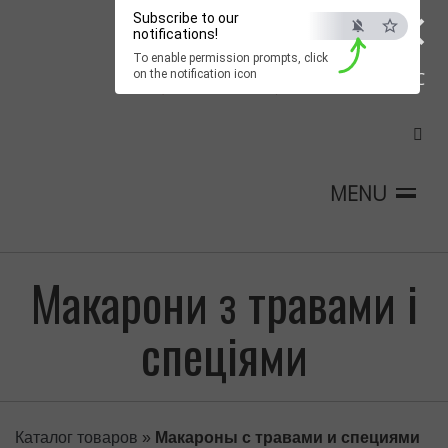
×
Subscribe to our
notifications!
To enable permission prompts, click
on the notification icon
ESC
MENU
Макарони з травами і
спеціями
Каталог товаров
»
Макароны с травами и специями