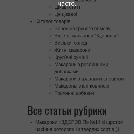
часто.
Цікаві статті
Це цікаво!
Каталог товарів
Борошно грубого помелу
Вівсяні макарони “Здоров’я”
Висівки, солод
Житні макарони
Круп'яні суміші
Макарони з рослинними
добавками
Макарони з травами і спеціями
Макароны з клітковиною
Рослинні добавки
Все статьи рубрики
Макарони «ЗДОРОВ’Я» №14 зі шротом
насіння роторопші з твердих сортів (1