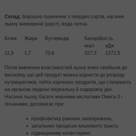
Склад:
борошно пшеничне з твердих сортів, насіння
льону знежирене (шрот), вода питна.
Білки
Жири
Вуглеводи
Калорійність
ккал
кДж
11,9
1,7
70,6
327,3
1371,5
Після вивчення властивостей льону вчені прийшли до
висновку, що цей продукт можна віднести до розряду
нутрицевтиків, тобто харчових продуктів, що створюють
на організм людини лікувальну й оздоровчу дію.
Насіння льону, багате жирними кислотами Омега-3 і
лігнанами, допомагає при:
профілактиці ракових захворювань;
запальних процесах кишкового тракту;
підвищеному холестерині;