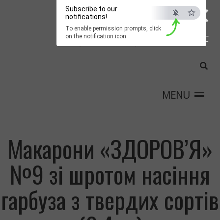
×
Subscribe to our
notifications!
To enable permission prompts, click
on the notification icon
ESC
MENU
Макарони «ЗДОРОВ’Я»
№9 зі шротом насіння
гарбуза з твердих сортів