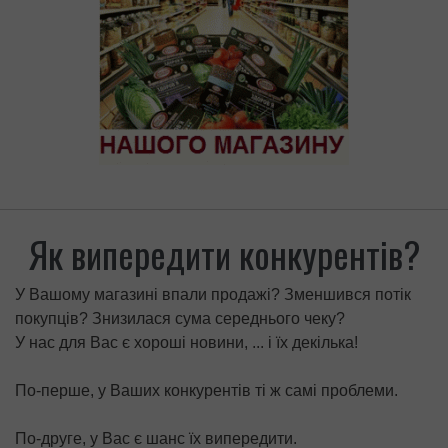
насіння льону (1 кг)
Макарони «ЗДОРОВ’Я» №9 зі шротом
насіння льону (0,5 кг)
Макарони «ЗДОРОВ’Я» №8 зі шротом
насіння гарбуза з твердих сортів
пшениці (0,4 кг)
Макарони «ЗДОРОВ’Я» №8 зі шротом
насіння гарбуза (1 кг)
Як випередити конкурентів?
У Вашому магазині впали продажі? Зменшився потік
покупців? Знизилася сума середнього чеку?
У нас для Вас є хороші новини, ... і їх декілька!
По-перше, у Ваших конкурентів ті ж самі проблеми.
По-друге, у Вас є шанс їх випередити.