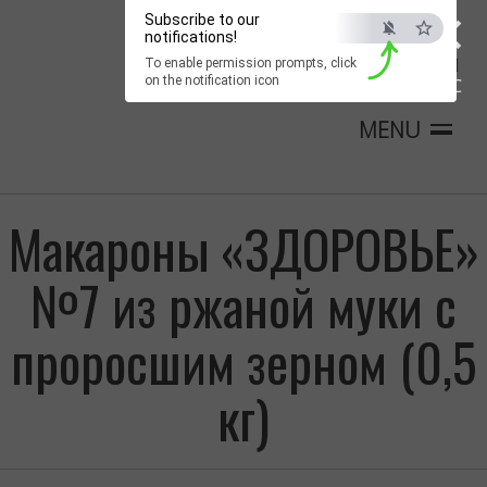
×
Subscribe to our
notifications!
To enable permission prompts, click
on the notification icon
ESC
MENU
Макароны «ЗДОРОВЬЕ»
№7 из ржаной муки с
проросшим зерном (0,5
кг)