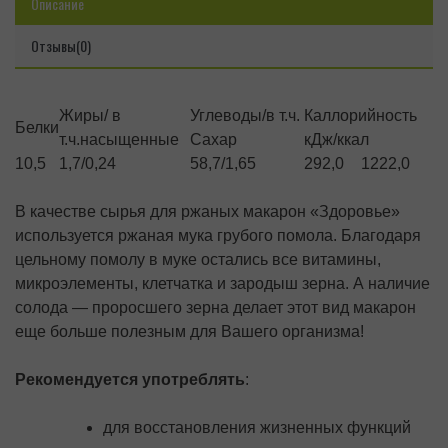
Описание
Отзывы(0)
Жиры/ в
Углеводы/в т.ч.
Каллорийность
Белки
т.ч.насыщенные
Сахар
кДж/ккал
10,5
1,7/0,24
58,7/1,65
292,0
1222,0
В качестве сырья для ржаных макарон «Здоровье»
используется ржаная мука грубого помола. Благодаря
цельному помолу в муке остались все витамины,
микроэлементы, клетчатка и зародыш зерна. А наличие
солода — проросшего зерна делает этот вид макарон
еще больше полезным для Вашего организма!
Рекомендуется употреблять
:
для восстановления жизненных функций