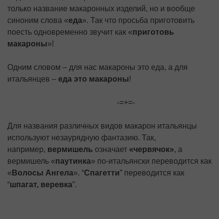
только название макаронных изделий, но и вообще
синоним слова «
еда
». Так что просьба приготовить
поесть одновременно звучит как «
приготовь
макароны
»!
Одним словом – для нас макароны это еда, а для
итальянцев –
еда это макароны
!
-=+=-
Для названия различных видов макарон итальянцы
используют незаурядную фантазию. Так,
например,
вермишель
означает
«червячок»
, а
вермишель «
паутинка
» по-итальянски переводится как
«
Волосы Ангела
». “
Спагетти
” переводится как
“
шпагат, веревка
”.