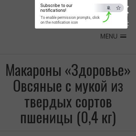
×
Subscribe to our
notifications!
To enable permission prompts, click
on the notification icon
ESC
MENU
Макароны «Здоровье»
Овсяные с мукой из
твердых сортов
пшеницы (0,4 кг)