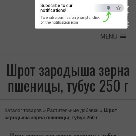
×
Subscribe to our
notifications!
To enable permission prompts, click
on the notification icon
ESC
MENU
Шрот зародыша зерна
пшеницы, тубус 250 г
Каталог товаров
»
Растительные добавки
»
Шрот
зародыша зерна пшеницы, тубус 250 г
Шрот зародыша зерна пшеницы, тубус