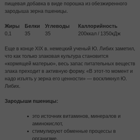
пищевая добавка в виде порошка из обезжиренного
зародыша зерна пшеницы.
Жиры
Белки
Углеводы
Каллорийность
0,1
35
35
200ккал / 1350кДж
Еще в конце XIX в. немецкий ученый Ю. Либих заметил,
что как только злаковая культура становится
«кормящей матерью», весь запас питательных веществ
злака преходит в активную форму. «В этот-то момент и
надо изъять у зерна его ценности» — воскликнул Ю.
Либих.
Зародыши пшеницы:
это источник витаминов, минералов и
аминокислот,
стимулируют обменные процессы в
организме,