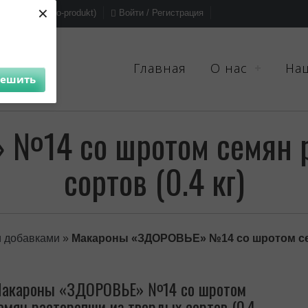
×
sa, Mak-Var(eko-produkt)
Войти / Регистрация
Главная
О нас
На
решить
 №14 со шротом семян р
сортов (0.4 кг)
и добавками
»
Макароны «ЗДОРОВЬЕ» №14 со шротом сем
акароны «ЗДОРОВЬЕ» №14 со шротом
емян расторопши из твердых сортов (0.4