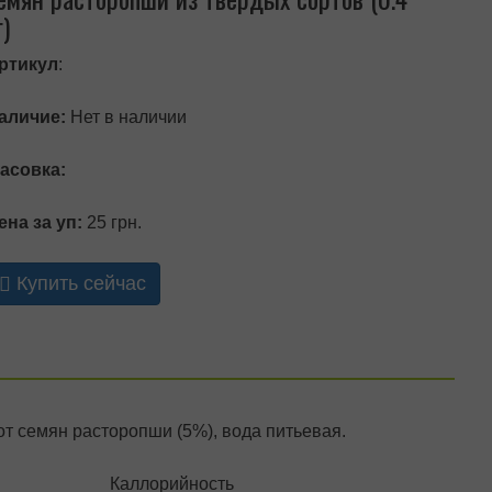
г)
ртикул
:
аличие:
Нет в наличии
асовка:
ена за уп:
25 грн.
Купить сейчас
т семян расторопши (5%), вода питьевая.
Каллорийность