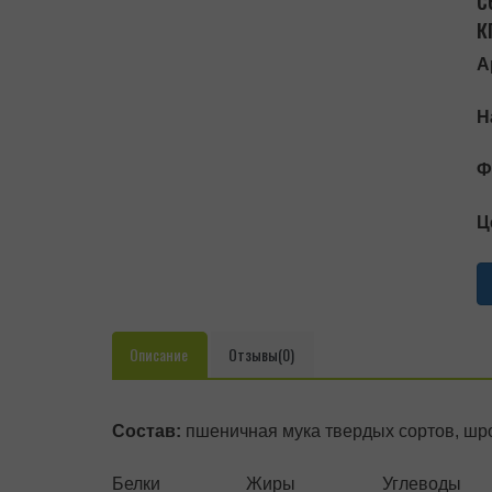
к
А
Н
Ф
Ц
Описание
Отзывы(0)
Состав:
пшеничная мука твердых сортов, шро
Белки
Жиры
Углеводы