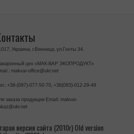
Макароны «ЗДОРОВЬЕ» №8 с
семенами тыквы из твердых
сортов пшеницы (0,4 кг)
Макароны «ЗДОРОВЬЕ» №8 с
семенами тыквы (1 кг)
Контакты
1017, Украина, г.Винница, ул.Гонты 34.
акаронный цех «МАК-ВАР ЭКОПРОДУКТ»
mail.: makvar-office@ukr.net
ел.: +38-(097)-077-50-70, +38(093)-012-29-49
ля заказа продукции Email: makvar-
akaz@ukr.net
тарая версия сайта (2010г) Old version