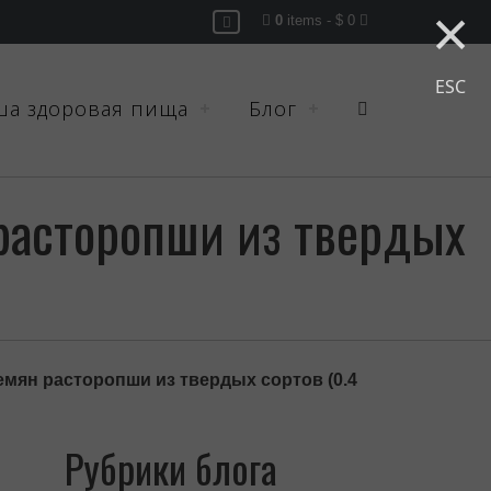
×
0
items -
$ 0
ESC
ша здоровая пища
Блог
асторопши из твердых
ян расторопши из твердых сортов (0.4
Рубрики блога