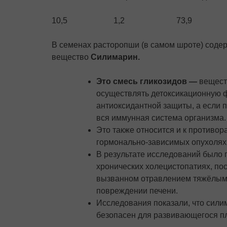
10,5
1,2
73,9
В семенах расторопши (в самом шроте) содер
вещество
Силимарин.
Это смесь гликозидов —
веществ
осуществлять детоксикационную ф
антиоксидантной защиты, а если 
вся иммунная система организма.
Это также относится и к противор
гормонально-зависимых опухолях
В результате исследований было
хронических холецистопатиях, по
вызванном отравлением тяжёлыми
повреждении печени.
Исследования показали, что сили
безопасен для развивающегося п