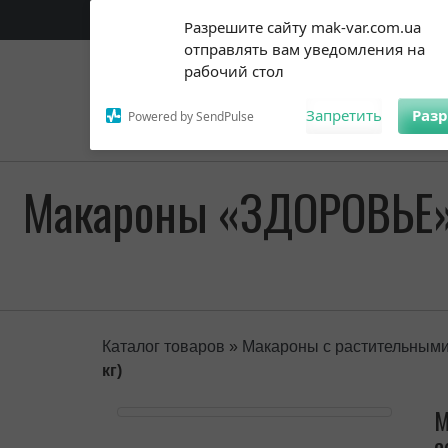
Subscribe to our
Ukraine, Vinnit
Разрешите сайту mak-var.com.ua
notifications!
отправлять вам уведомления на
To enable permission prompts, click
рабочий стол
on the notification icon
Запретить
Раз
Powered by SendPulse
Макароны «ЗДОРОВЬЕ»
Каталог товаров
»
Макароны с растительным
кг)
М
с